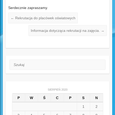
Serdecznie zapraszamy.
←
Rekrutacja do placówek oświatowych
Informacja dotycząca rekrutacji na zajęcia.
→
Szukaj
SIERPIEŃ 2020
P
W
Ś
C
P
S
N
1
2