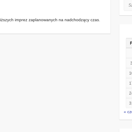
Szuk
jbliższych imprez zaplanowanych na nadchodzący czas.
1
1
2
3
« cz